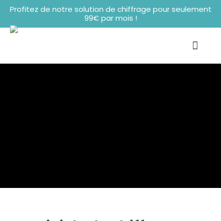
Profitez de notre solution de chiffrage pour seulement
99€ par mois !
Notre platef
Nos offres & tarifs
Qui sommes-nous ?
Contactez-nous