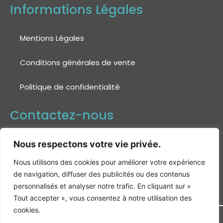
Informations Légales
Mentions Légales
Conditions générales de vente
Politique de confidentialité
Contactez-nous
‭06 58 93 46 07‬
Nous respectons votre vie privée.
commercial@logidriel.com
Nous utilisons des cookies pour améliorer votre expérience
de navigation, diffuser des publicités ou des contenus
Logidriel, 7 ROUTE DE MAISSE, 91720 BUNO-
personnalisés et analyser notre trafic. En cliquant sur «
BONNEVAUX
Tout accepter », vous consentez à notre utilisation des
cookies.
© 2025 Logidriel • Tous droits réservés -
Logidriel
-