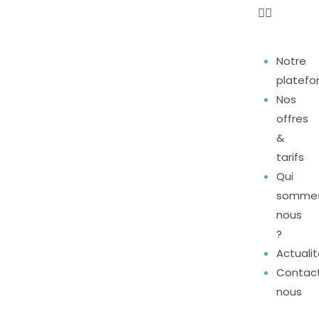
Notre
platef
Nos
offres
&
tarifs
Qui
somme
nous
?
Actuali
Contac
nous