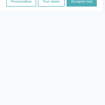
Personnaliser
Tout rejeter
Accepter tout
Nom
*
Email
*
Site Web
Enregistrer mon nom, mon e-mail et mon site