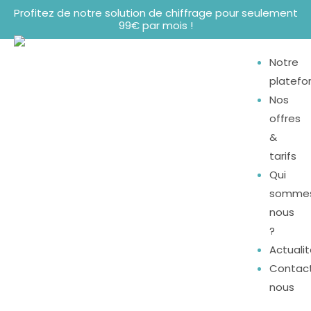
Profitez de notre solution de chiffrage pour seulement
99€ par mois !
Notre
platef
Nos
offres
&
tarifs
Qui
somme
nous
?
Actuali
Contac
nous